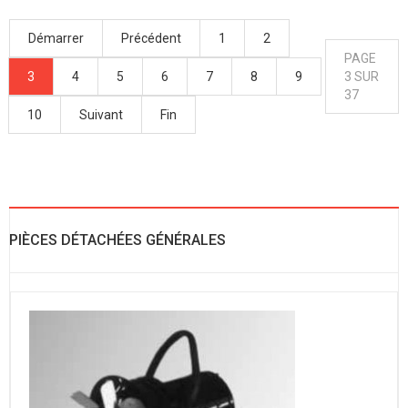
Démarrer
Précédent
1
2
PAGE
3
4
5
6
7
8
9
3 SUR
37
10
Suivant
Fin
PIÈCES DÉTACHÉES GÉNÉRALES