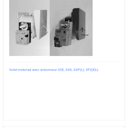
Volet motorisé avec actionneur GSE, GSX, GSP(L), SP((X)L)