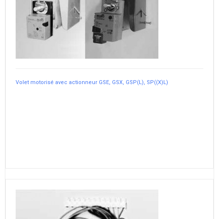
Volet motorisé avec actionneur GSE, GSX, GSP(L), SP((X)L)