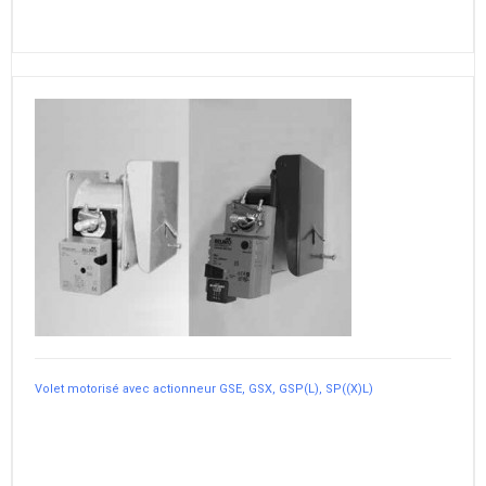
Volet motorisé avec actionneur GSE, GSX, GSP(L), SP((X)L)