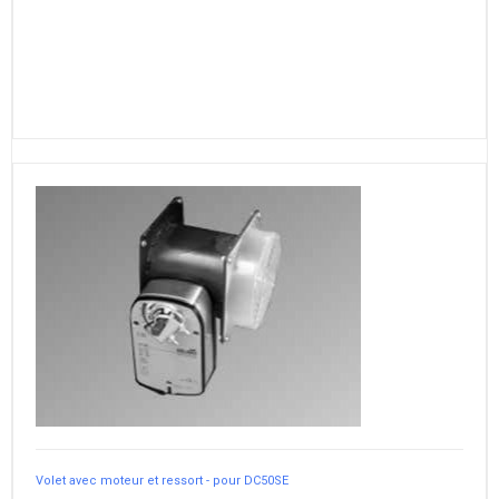
Volet avec moteur et ressort - pour DC50SE