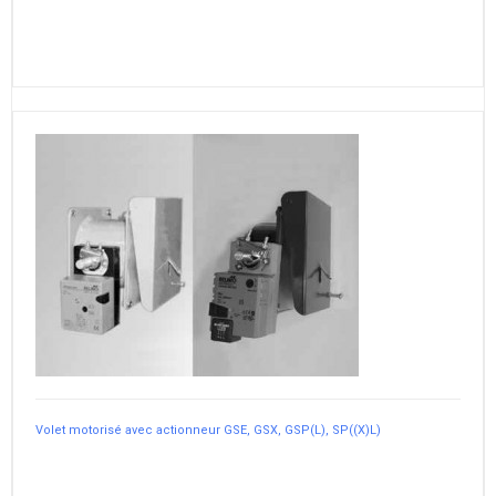
Volet motorisé avec actionneur GSE, GSX, GSP(L), SP((X)L)