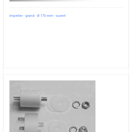
Impeller - grand - Ø 175 mm - ouvert