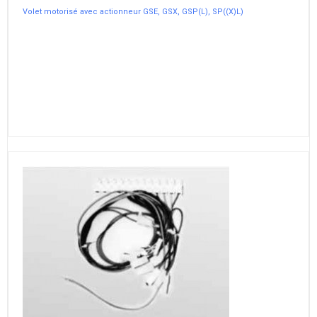
Volet motorisé avec actionneur GSE, GSX, GSP(L), SP((X)L)