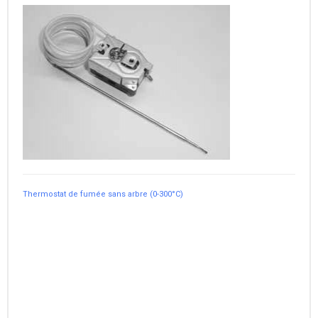
Thermostat de fumée sans arbre (0-300°C)