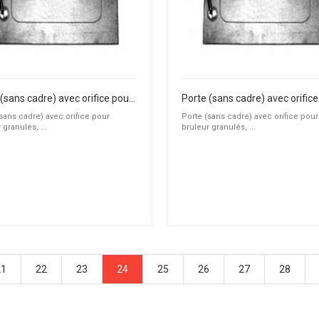
Porte (sans cadre) avec orifice pour bruleur granulés, fioul ou gaz
sans cadre) avec orifice pour
Porte (sans cadre) avec orifice pour
 granulés, ...
bruleur granulés, ...
21
22
23
24
25
26
27
28