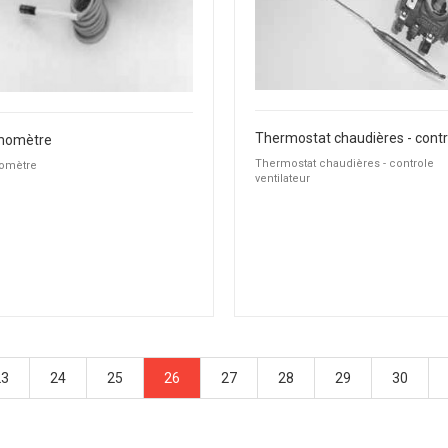
momètre
Thermostat chaudières - controle
omètre
ventilateur
23
24
25
26
27
28
29
30