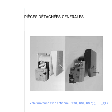
PIÈCES DÉTACHÉES GÉNÉRALES
Volet motorisé avec actionneur GSE, GSX, GSP(L), SP((X)L)