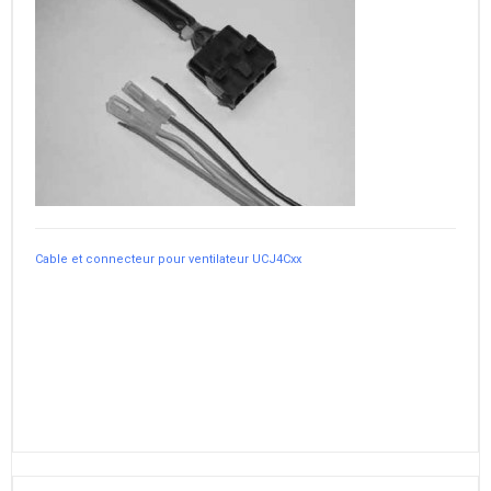
Cable et connecteur pour ventilateur UCJ4Cxx