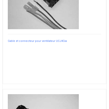
Cable et connecteur pour ventilateur UCJ4Cxx