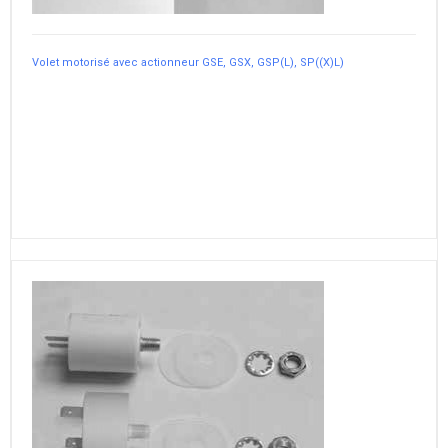
Volet motorisé avec actionneur GSE, GSX, GSP(L), SP((X)L)