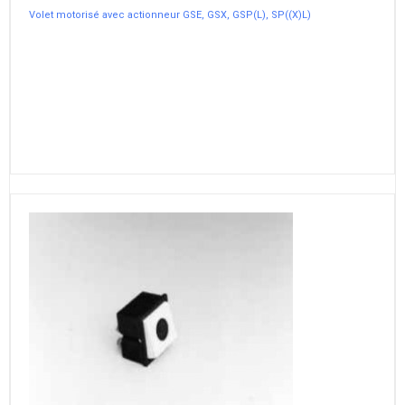
Volet motorisé avec actionneur GSE, GSX, GSP(L), SP((X)L)