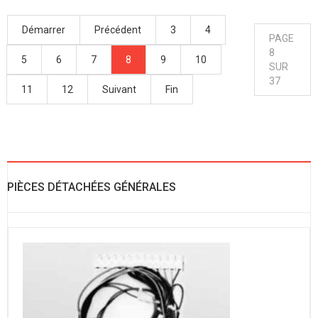
Démarrer
Précédent
3
4
PAGE
8
5
6
7
8
9
10
SUR
37
11
12
Suivant
Fin
PIÈCES DÉTACHÉES GÉNÉRALES