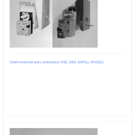
Volet motorisé avec actionneur GSE, GSX, GSP(L), SP((X)L)