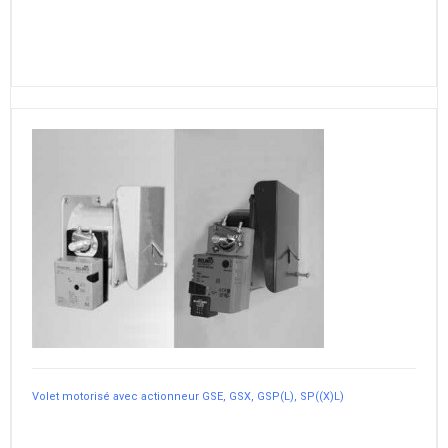
Volet motorisé avec actionneur GSE, GSX, GSP(L), SP((X)L)