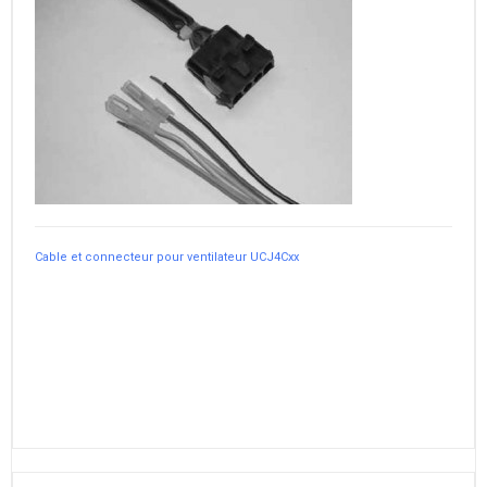
Cable et connecteur pour ventilateur UCJ4Cxx