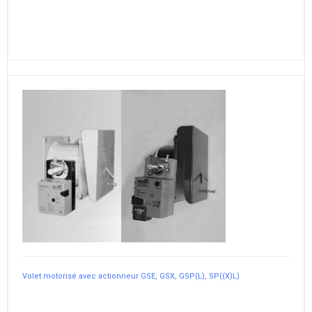
Volet motorisé avec actionneur GSE, GSX, GSP(L), SP((X)L)