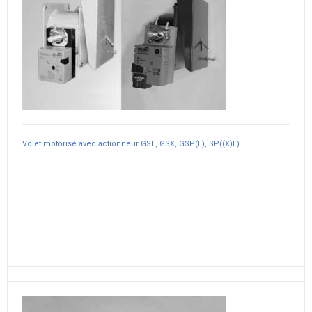
Volet motorisé avec actionneur GSE, GSX, GSP(L), SP((X)L)