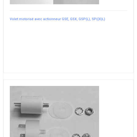
Volet motorisé avec actionneur GSE, GSX, GSP(L), SP((X)L)