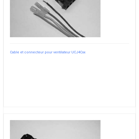
Cable et connecteur pour ventilateur UCJ4Cxx