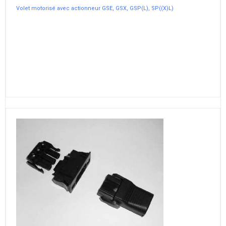
Volet motorisé avec actionneur GSE, GSX, GSP(L), SP((X)L)