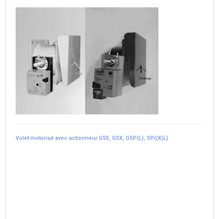
Volet motorisé avec actionneur GSE, GSX, GSP(L), SP((X)L)