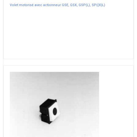
Volet motorisé avec actionneur GSE, GSX, GSP(L), SP((X)L)