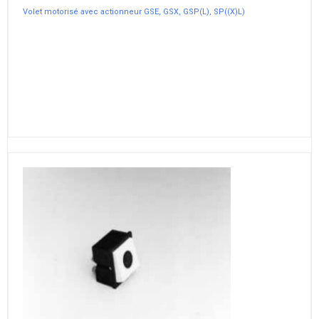
Volet motorisé avec actionneur GSE, GSX, GSP(L), SP((X)L)