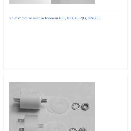
Volet motorisé avec actionneur GSE, GSX, GSP(L), SP((X)L)