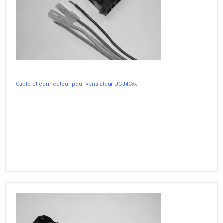
Cable et connecteur pour ventilateur UCJ4Cxx