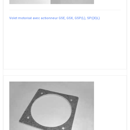
Volet motorisé avec actionneur GSE, GSX, GSP(L), SP((X)L)