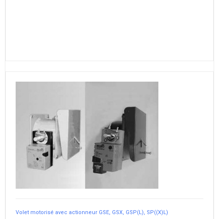
Volet motorisé avec actionneur GSE, GSX, GSP(L), SP((X)L)