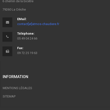
6 chemin de la bicètre
79260 La Crèche
EMail:
contact[at]atmos-chaudiere.fr
Téléphone:
05 49 04 24 66
Fax:
09 72 25 19 63
INFORMATION
MENTIONS LÉGALES
SITEMAP