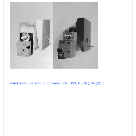
Volet motorisé avec actionneur GSE, GSX, GSP(L), SP((X)L)