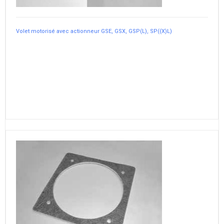
Volet motorisé avec actionneur GSE, GSX, GSP(L), SP((X)L)