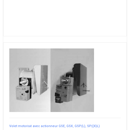
Volet motorisé avec actionneur GSE, GSX, GSP(L), SP((X)L)