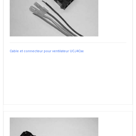
Cable et connecteur pour ventilateur UCJ4Cxx