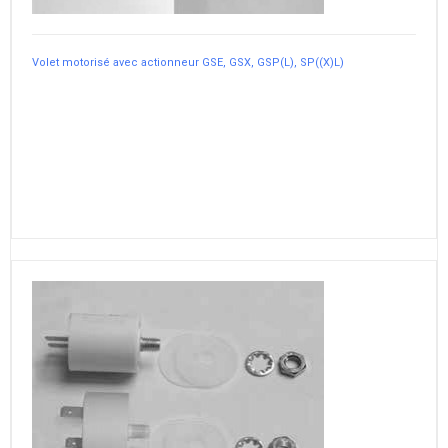
Volet motorisé avec actionneur GSE, GSX, GSP(L), SP((X)L)