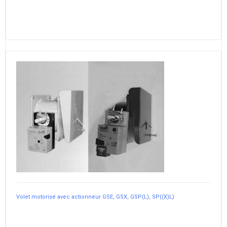
Volet motorisé avec actionneur GSE, GSX, GSP(L), SP((X)L)