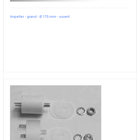
Impeller - grand - Ø 175 mm - ouvert