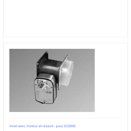
Volet avec moteur et ressort - pour DC50SE