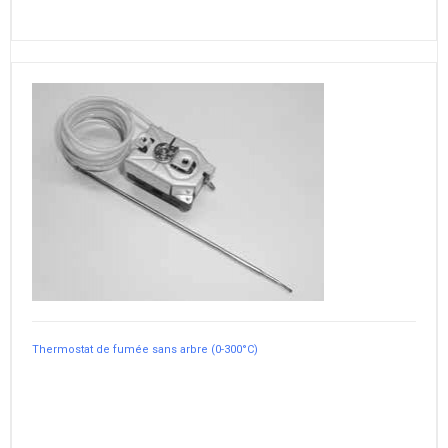
Thermostat de fumée sans arbre (0-300°C)