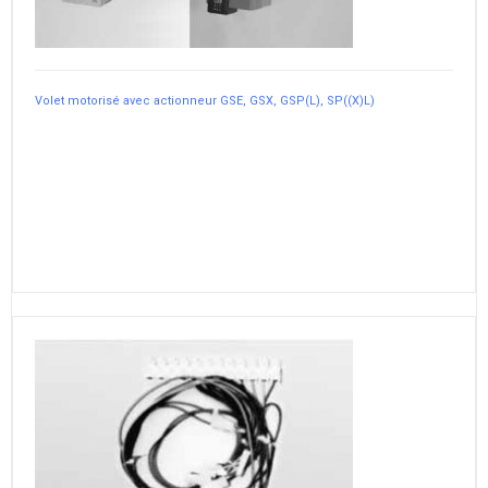
Volet motorisé avec actionneur GSE, GSX, GSP(L), SP((X)L)