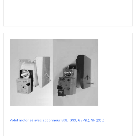
Volet motorisé avec actionneur GSE, GSX, GSP(L), SP((X)L)