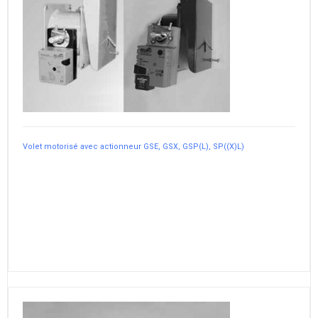
Volet motorisé avec actionneur GSE, GSX, GSP(L), SP((X)L)