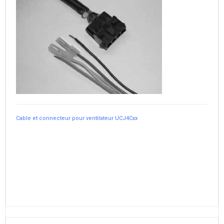
Cable et connecteur pour ventilateur UCJ4Cxx