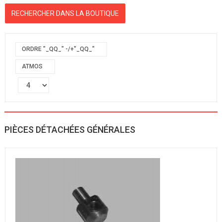
ORDRE "_QQ_" -/+"_QQ_"
ATMOS
PIÈCES DÉTACHÉES GÉNÉRALES