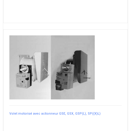
Volet motorisé avec actionneur GSE, GSX, GSP(L), SP((X)L)