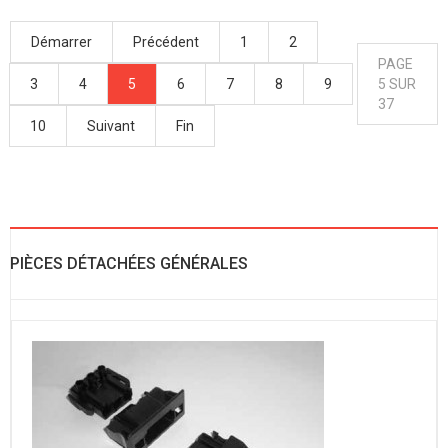
Démarrer
Précédent
1
2
PAGE
3
4
5
6
7
8
9
5 SUR
37
10
Suivant
Fin
PIÈCES DÉTACHÉES GÉNÉRALES