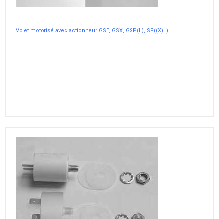
Volet motorisé avec actionneur GSE, GSX, GSP(L), SP((X)L)