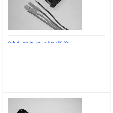
Cable et connecteur pour ventilateur UCJ4Cxx