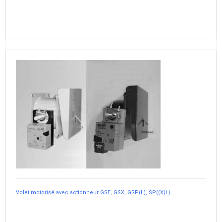
Volet motorisé avec actionneur GSE, GSX, GSP(L), SP((X)L)