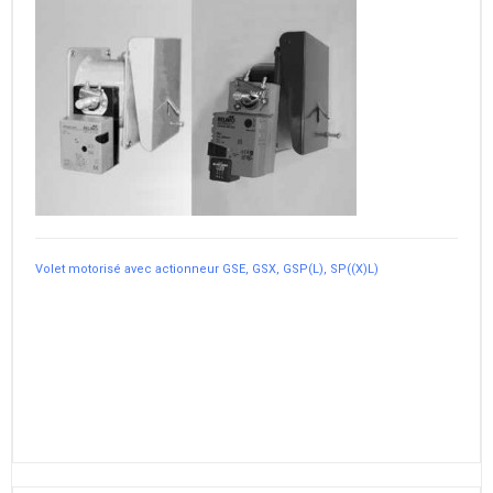
Volet motorisé avec actionneur GSE, GSX, GSP(L), SP((X)L)