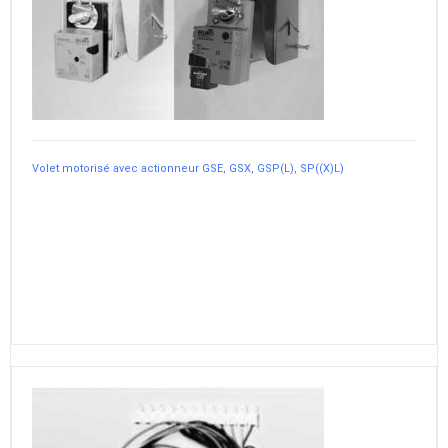
Volet motorisé avec actionneur GSE, GSX, GSP(L), SP((X)L)