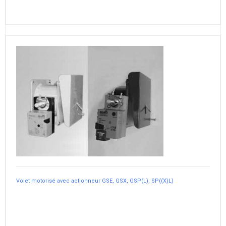
Volet motorisé avec actionneur GSE, GSX, GSP(L), SP((X)L)