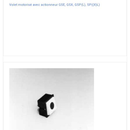
Volet motorisé avec actionneur GSE, GSX, GSP(L), SP((X)L)