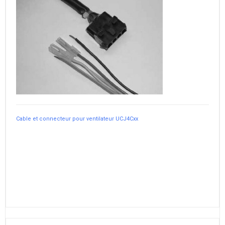
Cable et connecteur pour ventilateur UCJ4Cxx