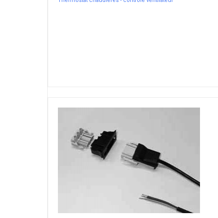
Thermostat chaudières - controle ventilateur