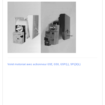
Volet motorisé avec actionneur GSE, GSX, GSP(L), SP((X)L)