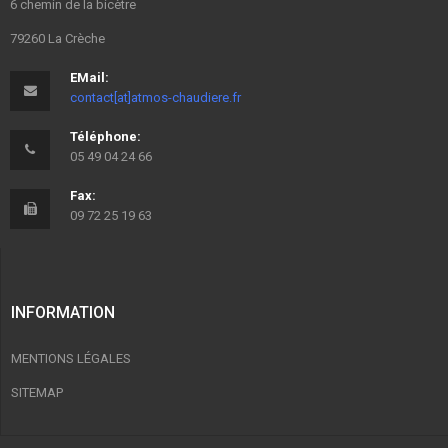
6 chemin de la bicètre
79260 La Crèche
EMail:
contact[at]atmos-chaudiere.fr
Téléphone:
05 49 04 24 66
Fax:
09 72 25 19 63
INFORMATION
MENTIONS LÉGALES
SITEMAP